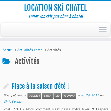
LOCATION SKi CHATEL
Louez vos skis pas cher à chatel
Accueil
»
Actualités chatel
»
Activités
Activités
Place à la saison d’été !
Billet publié dans
le
mai 26, 2015
par
Activités
Châtel
Eté
Tourisme
Chris Detena
26/05/2015 Alors, comment s’est passé votre hiver ?! J’espère